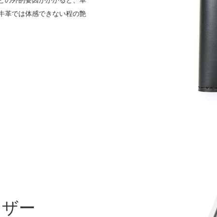
どの外的要因がかかると、革
牛革では体感できない程の艶
レザー