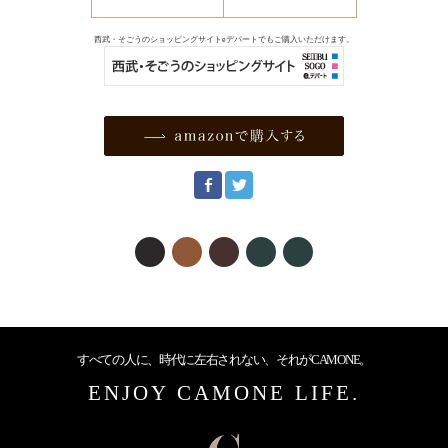
西武・そごうのショッピングサイトeデパートでもご購入いただけます。
F
a
c
e
b
o
すべての人に、時代に左右されない、それがCAMONE。
o
ENJOY CAMONE LIFE.
k
で