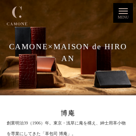
CAMONE×MAISON de HIRO
AN
博庵
創業明治39（1906）年。東京・浅草に庵を構え、紳士用革小物
を専業にしてきた「革包司 博庵」。